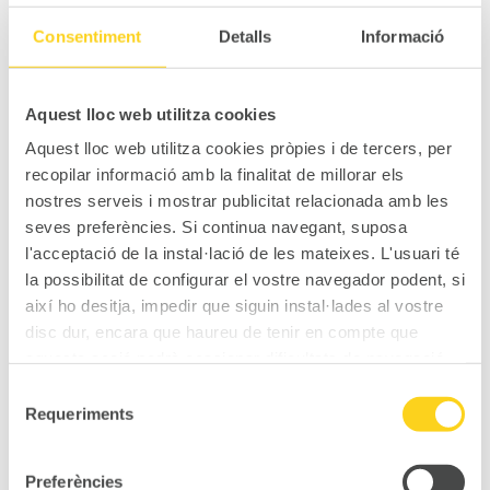
Consentiment
Detalls
Informació
EXCLUSIVITE
Aquest lloc web utilitza cookies
Aquest lloc web utilitza cookies pròpies i de tercers, per
BAR VINTAGE
recopilar informació amb la finalitat de millorar els
nostres serveis i mostrar publicitat relacionada amb les
238.500.-€
seves preferències. Si continua navegant, suposa
l'acceptació de la instal·lació de les mateixes. L'usuari té
125m2. • 52m2 Terrasse
la possibilitat de configurar el vostre navegador podent, si
així ho desitja, impedir que siguin instal·lades al vostre
LA ESCALA
disc dur, encara que haureu de tenir en compte que
aquesta acció podrà ocasionar dificultats de navegació
de la pàgina web.
Selecció
Requeriments
de
consentiment
Preferències