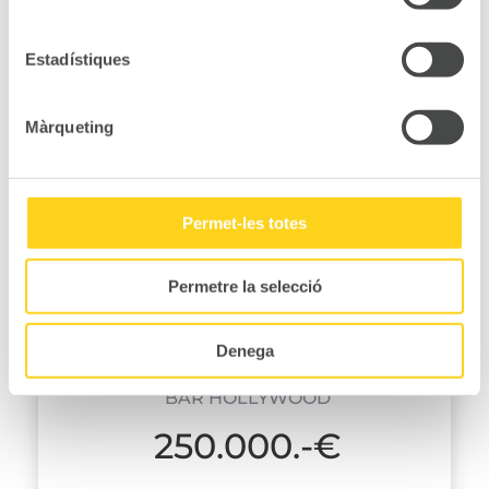
Estadístiques
Màrqueting
Permet-les totes
Permetre la selecció
VOIR LES DETAILS
Denega
BAR HOLLYWOOD
250.000.-€