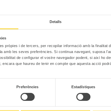
Detalls
kies
es pròpies i de tercers, per recopilar informació amb la finalitat 
ada amb les seves preferències. Si continua navegant, suposa l'ac
ndre Place de parking privée extérieure.
ossibilitat de configurar el vostre navegador podent, si així ho de
ur, encara que haureu de tenir en compte que aquesta acció podrà
Preferències
Estadístiques
EMANDEZ PLUS D'INFORMATIO