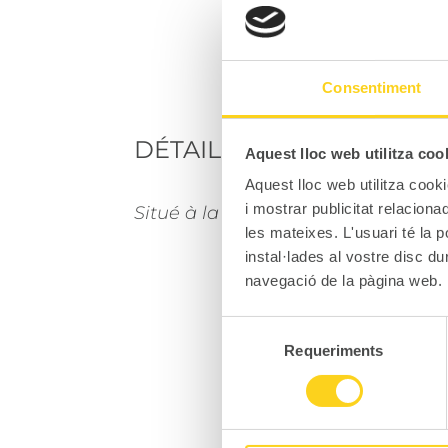
Consentiment
DÉTAILS
Aquest lloc web utilitza coo
Aquest lloc web utilitza cooki
i mostrar publicitat relacion
Situé à la Residence Olympia, A ve
les mateixes. L'usuari té la p
instal·lades al vostre disc d
navegació de la pàgina web.
Selecció
Requeriments
de
D
consentiment