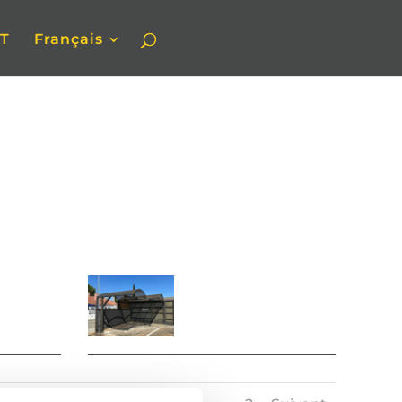
T
Français