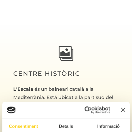

CENTRE HISTÒRIC
L'Escala
és un balneari català a la
Mediterrània. Està ubicat a la part sud del
camp de golf Roses ia la costa de la
Costa
Brava.
Consentiment
Detalls
Informació
Aquest balneari, la població del qual es pot