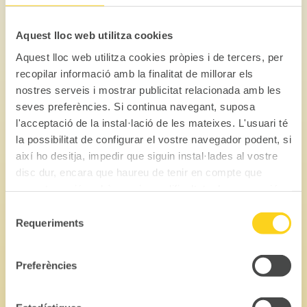
multiplicar per 10 durant els mesos de juliol
i agost, es va desenvolupar al voltant del
Aquest lloc web utilitza cookies
llogaret, que és una aglomeració nascuda
Aquest lloc web utilitza cookies pròpies i de tercers, per
d'un antic barri de pescadors i fins i tot al
recopilar informació amb la finalitat de millorar els
principi d'unes poques cabanes de
nostres serveis i mostrar publicitat relacionada amb les
pescadors. l'origen del qual es remunta al
seves preferències. Si continua navegant, suposa
segle XVII (al voltant de 1660).
l'acceptació de la instal·lació de les mateixes. L'usuari té
la possibilitat de configurar el vostre navegador podent, si
El centre històric sens dubte mereix estar
així ho desitja, impedir que siguin instal·lades al vostre
entre les etapes obligatòries d'un viatge a
disc dur, encara que haureu de tenir en compte que
aquesta acció podrà ocasionar dificultats de navegació
L'Escala.
de la pàgina web.
Selecció
Requeriments
de

consentiment
Preferències
RIELLS