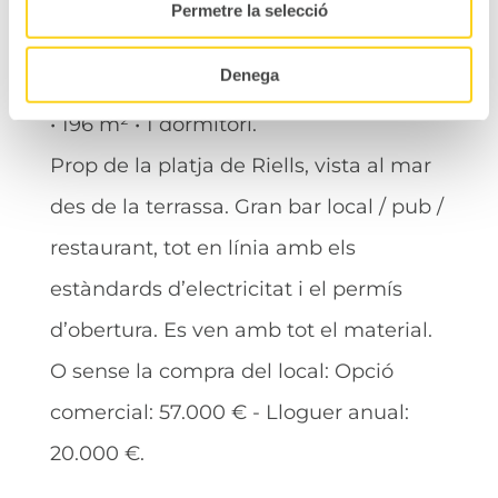
DETALLS
Permetre la selecció
Denega
Bar en venda a L'Escala, Espanya
• 196 m² • 1 dormitori.
Prop de la platja de Riells, vista al mar
des de la terrassa. Gran bar local / pub /
restaurant, tot en línia amb els
estàndards d’electricitat i el permís
d’obertura. Es ven amb tot el material.
O sense la compra del local: Opció
comercial: 57.000 € - Lloguer anual:
20.000 €.