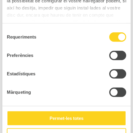
la possibilitat de configurar el vostre navegador podent, si
així ho desitja, impedir que siguin instal·lades al vostre
disc dur, encara que haureu de tenir en compte que
aquesta acció podrà ocasionar dificultats de navegació
de la pàgina web.
Selecció
Requeriments
de
consentiment
Preferències
Estadístiques
1
2
Next
Màrqueting
Permet-les totes